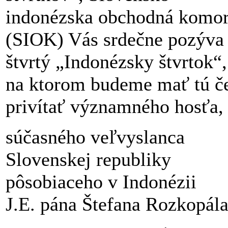
indonézska obchodná komo
(SIOK) Vás srdečne pozýva
štvrtý „Indonézsky štvrtok“,
na ktorom budeme mať tú č
privítať významného hosťa,
súčasného veľvyslanca
Slovenskej republiky
pôsobiaceho v Indonézii
J.E. pána Štefana Rozkopála