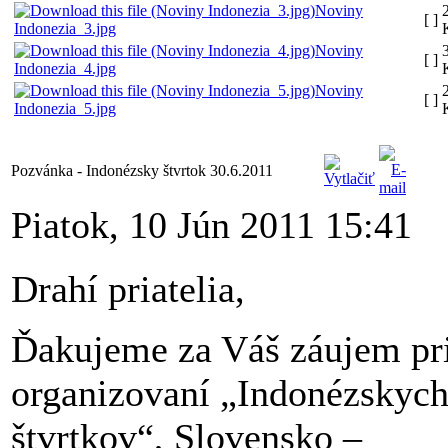
Noviny
[ ]
Indonezia_3.jpg
Noviny
[ ]
Indonezia_4.jpg
Noviny
[ ]
Indonezia_5.jpg
Pozvánka - Indonézsky štvrtok 30.6.2011
Piatok, 10 Jún 2011 15:41
Drahí priatelia,
Ďakujeme za Váš záujem pr
organizovaní „Indonézskyc
štvrtkov“, Slovensko –