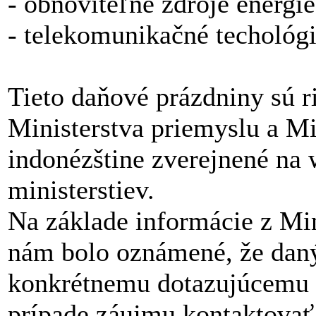
- obnoviteľné zdroje energie
- telekomunikačné techológi
Tieto daňové prázdniny sú r
Ministerstva priemyslu a Min
indonézštine zverejnené na 
ministerstiev.
Na základe informácie z Min
nám bolo oznámené, že daný
konkrétnemu dotazujúcemu s
prípade záujmu kontaktovať