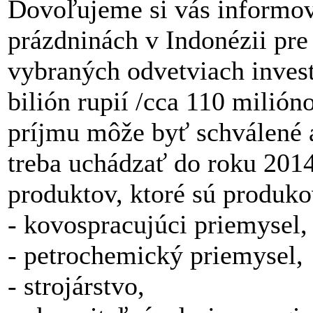
Dovoľujeme si vás informo
prázdninách v Indonézii pre 
vybraných odvetviach inves
bilión rupií /cca 110 milió
príjmu môže byť schválené a
treba uchádzať do roku 2014
produktov, ktoré sú produko
- kovospracujúci priemysel,
- petrochemický priemysel,
- strojárstvo,