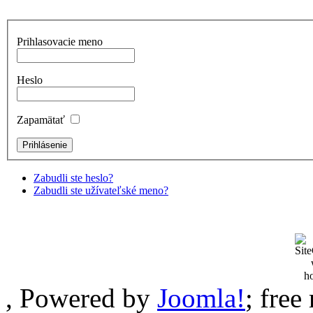
Prihlasovacie meno
Heslo
Zapamätať
Zabudli ste heslo?
Zabudli ste užívateľské meno?
, Powered by
Joomla!
; fre