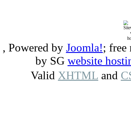
, Powered by
Joomla!
; free
by SG
website hosti
Valid
XHTML
and
C