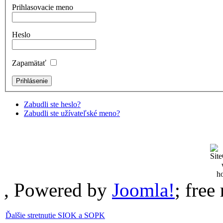
Prihlasovacie meno
Heslo
Zapamätať
Zabudli ste heslo?
Zabudli ste užívateľské meno?
, Powered by
Joomla!
; fre
Ďalšie stretnutie SIOK a SOPK