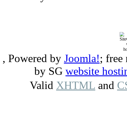
, Powered by
Joomla!
; free
by SG
website hosti
Valid
XHTML
and
C