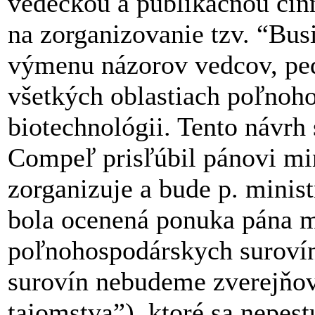
vedeckou a publikačnou čin
na zorganizovanie tzv. “Bu
výmenu názorov vedcov, pe
všetkých oblastiach poľnoho
biotechnológii. Tento návrh 
Compeľ prisľúbil pánovi mini
zorganizuje a bude p. mini
bola ocenená ponuka pána m
poľnohospodárskych surovín
surovín nebudeme zverejňo
tajomstva”), ktoré sa nepes