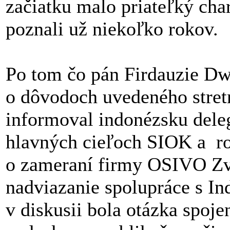
začiatku malo priateľký char
poznali už niekoľko rokov.
Po tom čo pán Firdauzie Dw
o dôvodoch uvedeného stret
informoval indonézsku deleg
hlavných cieľoch SIOK a ro
o zameraní firmy OSIVO Zvo
nadviazanie spolupráce s I
v diskusii bola otázka spoj