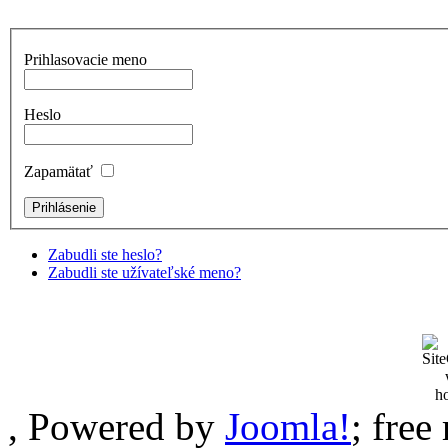
Prihlasovacie meno
Heslo
Zapamätať
Zabudli ste heslo?
Zabudli ste užívateľské meno?
, Powered by
Joomla!
; fre