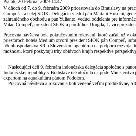
Piatok, 20 Február 2009 14:47
V dňoch od 7. do 9. februára 2009 pricestovala do Bratislavy na pr
Compeľa a celej SIOK. Delegáciu viedol pán Martani Huseini, generál
zahraničného obchodu a pán Yulianto, vedúci oddelenia pre informáci
Milan Compeľ, prezident SIOK a pán Július Drugda, 1. viceprezide
Pracovná návšteva bola pokračovaním rokovaní, ktoré začali už v ok
priestoroch hotela Medium otvoril president SIOK pán Compeľ, info
pôdohospodárstva SR a Slovenskou agentúrou na podporu rozvoja in
možnosti, ktoré poskytujú trhy obidvoch krajín respektíve perspektí
Nasledujúci deň 9. februára indonézska delegácia spoločne s páno
Indonézskej republiky v Bratislave uskutočnila na pôde Ministerstv
expertom na aquakultúru pánom Podolom.
Pracovná návšteva a rokovania boli vedené veľmi produktívne, SIOK