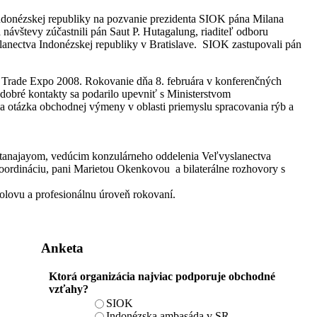
Indonézskej republiky na pozvanie prezidenta SIOK pána Milana
návštevy zúčastnili pán Saut P. Hutagalung, riaditeľ odboru
slanectva Indonézskej republiky v Bratislave. SIOK zastupovali pán
vy Trade Expo 2008. Rokovanie dňa 8. februára v konferenčných
obré kontakty sa podarilo upevniť s Ministerstvom
 otázka obchodnej výmeny v oblasti priemyslu spracovania rýb a
ntanajayom, vedúcim konzulárneho oddelenia Veľvyslanectva
koordináciu, pani Marietou Okenkovou a bilaterálne rozhovory s
lovu a profesionálnu úroveň rokovaní.
Anketa
Ktorá organizácia najviac podporuje obchodné
vzťahy?
SIOK
Indonézska ambasáda v SR