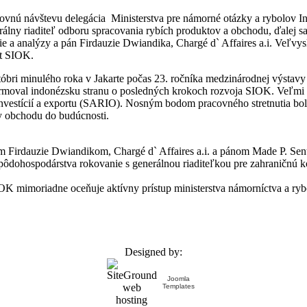
acovnú návštevu delegácia Ministerstva pre námorné otázky a rybolov 
ny riaditeľ odboru spracovania rybích produktov a obchodu, ďalej sa 
e a analýzy a pán Firdauzie Dwiandika, Chargé d` Affaires a.i. Veľvy
nt SIOK.
tóbri minulého roka v Jakarte počas 23. ročníka medzinárodnej výsta
rmoval indonézsku stranu o posledných krokoch rozvoja SIOK. Veľmi d
vestícií a exportu (SARIO). Nosným bodom pracovného stretnutia bola
vy obchodu do budúcnosti.
m Firdauzie Dwiandikom, Chargé d` Affaires a.i. a pánom Made P. Se
a pôdohospodárstva rokovanie s generálnou riaditeľkou pre zahraničnú 
 mimoriadne oceňuje aktívny prístup ministerstva námorníctva a rybo
Designed by:
Joomla
Templates