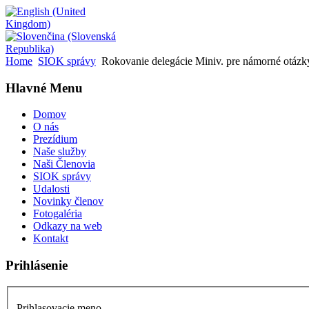
Home
SIOK správy
Rokovanie delegácie Miniv. pre námorné otázk
Hlavné Menu
Domov
O nás
Prezídium
Naše služby
Naši Členovia
SIOK správy
Udalosti
Novinky členov
Fotogaléria
Odkazy na web
Kontakt
Prihlásenie
Prihlasovacie meno