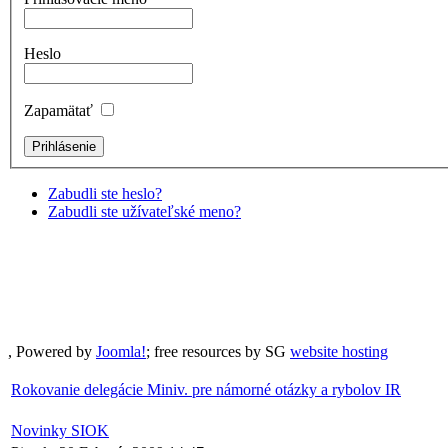
Heslo
Zapamätať
Zabudli ste heslo?
Zabudli ste užívateľské meno?
, Powered by
Joomla!
; free resources by SG
website hosting
Rokovanie delegácie Miniv. pre námorné otázky a rybolov IR
Novinky SIOK