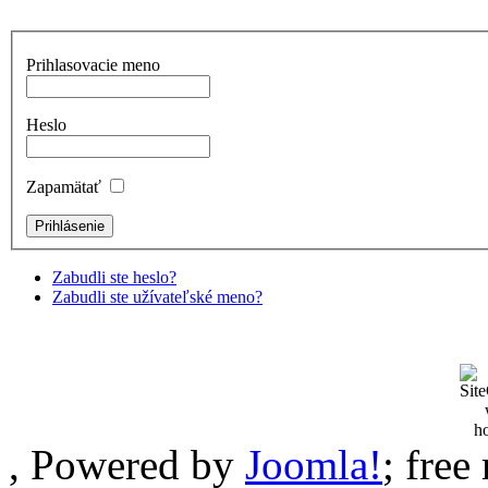
Prihlasovacie meno
Heslo
Zapamätať
Zabudli ste heslo?
Zabudli ste užívateľské meno?
, Powered by
Joomla!
; fre