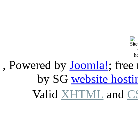
, Powered by
Joomla!
; free
by SG
website hosti
Valid
XHTML
and
C