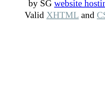
by SG
website hosti
Valid
XHTML
and
C