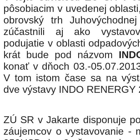
pôsobiacim v uvedenej oblasti
obrovský trh Juhovýchodnej 
zúčastnili aj ako vystavova
podujatie v oblasti odpadových
krát bude pod názvom
INDO
konať v dňoch 03.-05.07.201
V tom istom čase sa na výst
dve výstavy INDO RENERGY
ZÚ SR v Jakarte disponuje po
záujemcov o vystavovanie - 