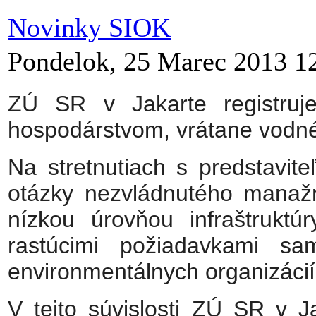
Novinky SIOK
Pondelok, 25 Marec 2013 1
ZÚ SR v Jakarte registruj
hospodárstvom, vrátane vodn
Na stretnutiach s predstavite
otázky nezvládnutého manaž
nízkou úrovňou infraštruktú
rastúcimi požiadavkami sam
environmentálnych organizácií
V tejto súvislosti ZÚ SR v 