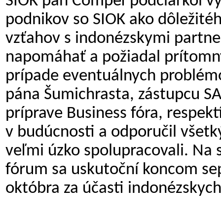
SIOK pán Compeľ podčiarkol v
podnikov so SIOK ako dôležitéh
vzťahov s indonézskymi partne
napomáhať a požiadal prítomný
prípade eventuálnych problém
pána Šumichrasta, zástupcu SA
príprave Business fóra, respekt
v budúcnosti a odporučil všet
veľmi úzko spolupracovali. Na 
fórum sa uskutoční koncom se
októbra za účasti indonézskyc