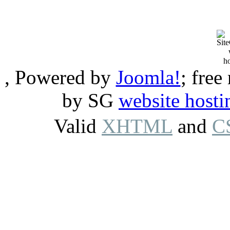
, Powered by
Joomla!
; free
by SG
website hosti
Valid
XHTML
and
C