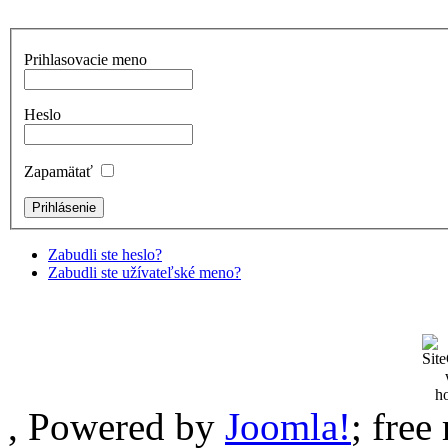
Prihlasovacie meno
Heslo
Zapamätať
Zabudli ste heslo?
Zabudli ste užívateľské meno?
, Powered by
Joomla!
; fre